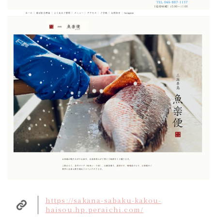
https://sakana-sabaku-kakou-
haisou.hp.peraichi.com/