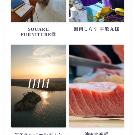
SQUARE
湘南しらす 平敏丸様
FURNITURE様
アステナホールディン
池田水産様