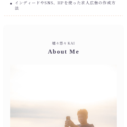
インディードやSNS、HPを使った求人広告の作成方
法
嬉々悠々 KAI
About Me